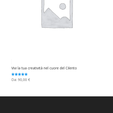
Vivi la tua creatività nel cuore del Cilento
Da:
90,00
€
Valutato
5.00
su 5