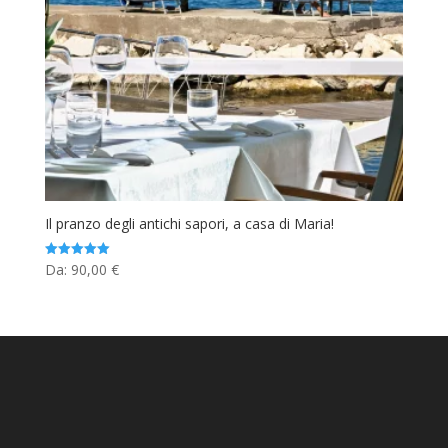
Il pranzo degli antichi sapori, a casa di Maria!
Da:
90,00
€
Valutato
5.00
su 5