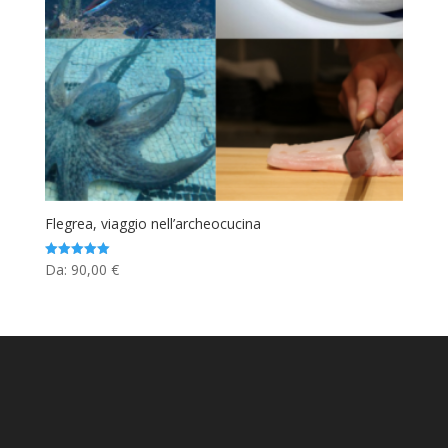
Flegrea, viaggio nell’archeocucina
Da:
90,00
€
Valutato
5.00
su 5