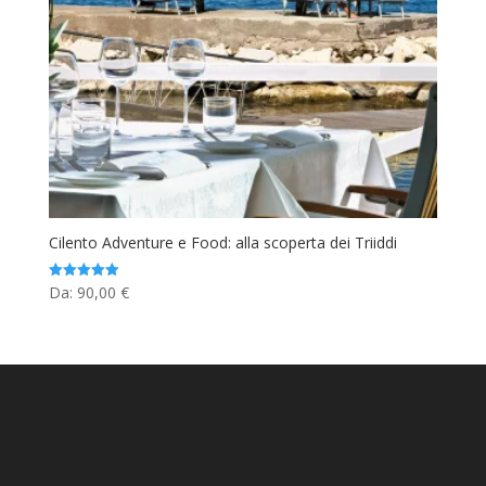
Cilento Adventure e Food: alla scoperta dei Triiddi
Da:
90,00
€
Valutato
5.00
su 5