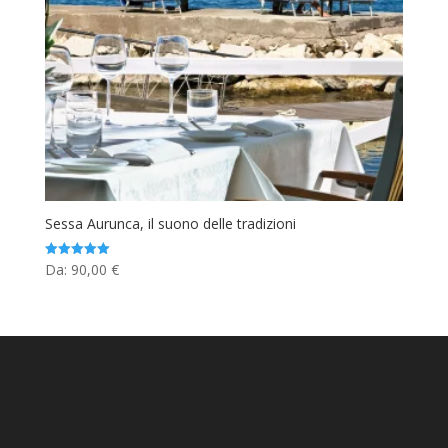
Sessa Aurunca, il suono delle tradizioni
Da:
90,00
€
Valutato
5.00
su 5