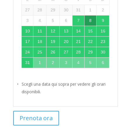
27
28
29
30
31
1
2
3
4
5
6
7
8
9
10
11
12
13
14
15
16
17
18
19
20
21
22
23
24
25
26
27
28
29
30
31
1
2
3
4
5
6
Scegli una data qui sopra per vedere gli orari
disponibili.
Prenota ora