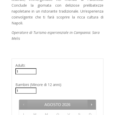
Conclude la giornata con deliziose prelibatezze
napoletane in un ristorante tradizionale. Un’esperienza
coinvolgente che ti farà scoprire la ricca cultura di
Napoli.
Operatore di Turismo esperienziale in Campania: Sara
Melis
Adulti:
Bambini (Minore di 12 anni):
AGOSTO
2026
L
M
M
G
V
S
D