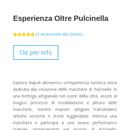
Esperienza Oltre Pulcinella
(
1
recensione del cliente)
Valutato
5.00
su 5
su base
Clic per info
di
recensioni
Esplora Napoli attraverso un’esperienza turistica unica
dedicata alla creazione delle maschere di Pulcinella. In
una bottega artigianale nel cuore della città, assisti al
magico processo di modellazione e pittura delle
maschere, mentre maestri artigiani tramandano
antiche tecniche e storie leggendarie. Indossa una
maschera e partecipa a una vivace performance
teatrale, immergendoti nel mondo di Pulcinella.