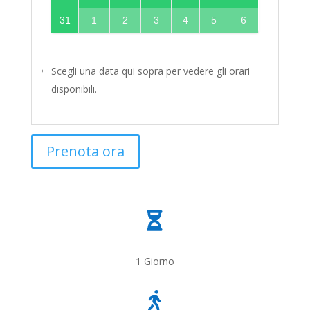
31
1
2
3
4
5
6
Scegli una data qui sopra per vedere gli orari
disponibili.
Prenota ora

1 Giorno
