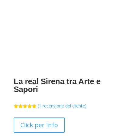
La real Sirena tra Arte e
Sapori
(
1
recensione del cliente)
Valutato
5.00
su 5
su base
Click per Info
di
recensioni