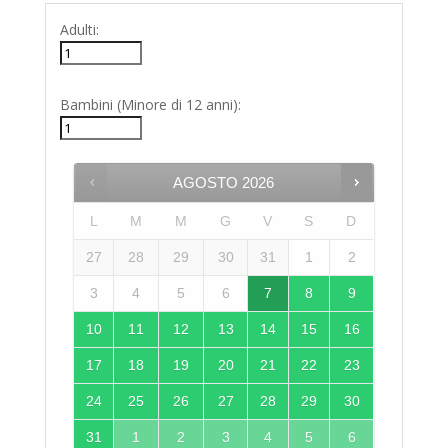
Adulti:
Bambini (Minore di 12 anni):
AGOSTO
2026
L
M
M
G
V
S
D
27
28
29
30
31
1
2
3
4
5
6
7
8
9
10
11
12
13
14
15
16
17
18
19
20
21
22
23
24
25
26
27
28
29
30
31
1
2
3
4
5
6