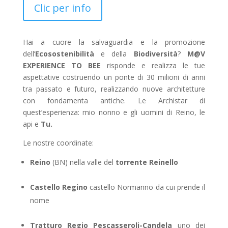
su base
Clic per info
di
recensioni
Hai a cuore la salvaguardia e la promozione
dell’
Ecosostenibilità
e della
Biodiversità
?
M@V
EXPERIENCE TO BEE
risponde e realizza le tue
aspettative costruendo un ponte di 30 milioni di anni
tra passato e futuro, realizzando nuove architetture
con fondamenta antiche.
Le Archistar di
quest’esperienza: mio nonno e gli uomini di Reino, le
api e
Tu.
Le nostre coordinate:
Reino
(BN) nella valle del
torrente Reinello
Castello Regino
castello Normanno da cui prende il
nome
Tratturo Regio Pescasseroli-Candela
uno dei