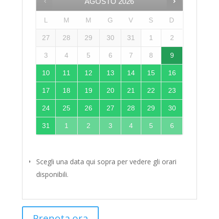
AGOSTO
2026
L
M
M
G
V
S
D
27
28
29
30
31
1
2
3
4
5
6
7
8
9
10
11
12
13
14
15
16
17
18
19
20
21
22
23
24
25
26
27
28
29
30
31
1
2
3
4
5
6
Scegli una data qui sopra per vedere gli orari
disponibili.
Prenota ora