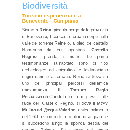
Biodiversità
Turismo esperienziale a
Benevento - Campania
Siamo a
Reino
, piccolo borgo della provincia
di Benevento, il cui centro urbano sorge nella
valle del torrente Reinello, ai piedi del castello
Normanno dal cui toponimo
"Castello
Regino"
prende il nome. Le prime
testimonianze sull’abitato sono di tipo
archeologico ed epigrafico, e testimoniano
origini sannite e romane. Reino si trova su
uno dei principali percorsi dell’antica
transumanza, il
Tratturo Regio
Pescasseroli-Candela
nei cui pressi, alle
falde del "Castello Regino, si trova il
M@V
Mulino ad @cqua Valerino
, antico palmento
del 1.600 e primo di tre mulini ad acqua che
si succedono lungo la sponda destra del
torrente Reinello.
Sulle orme del nonno