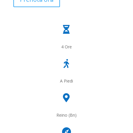

4 Ore

A Piedi

Reino (Bn)
